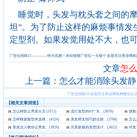
睡觉时，头发与枕头套之间的摩
坦”。为了防止这样的麻烦事情发
定型剂。如果发觉用处不大，也
广告位招租11-------------特大优惠！本站链接广告位一元每个 欢迎关注
文章
怎
上一篇：
怎么才能消除头发静
广告位招租10 欢迎关注美业商机网微信公众
【相关文章浏览】
怎么样防止秀发分叉 (3572)
流行发型的6个“关... (3870)
拯救头
怎样根据脸型来选择... (4324)
美发师支招巧妙去除... (3768)
怎么才
美发达人教你让秀发... (3926)
完美新娘的发型设计... (3622)
对发下