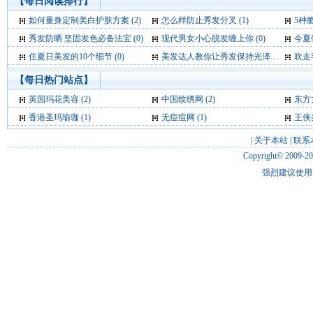
【每日阅读排行】
如何量身定制美白护肤方案 (2)
怎么样防止秀发分叉 (1)
5种
秀发防晒 坚固发色必备法宝 (0)
现代男女小心脱发缠上你 (0)
今夏
住夏日美发的10个细节 (0)
美发达人教你让秀发保持光泽闪亮 (0)
吹走毛
【每日热门站点】
英国玛花美容
(2)
中国纹绣网
(2)
东方
香港圣玛瑜珈
(1)
无痘痘网
(1)
王侠
|
关于本站
|
联系
Copyright© 2009-2
强烈建议使用 I