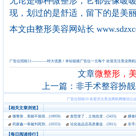
无论是哪种微整形，它都会像暖
现，划过的是舒适，留下的是美
本文由
整形美容网
站长
www.sdzx
广告位招租11-------------特大优惠！本站链接广告位一元每个 欢迎关注
文章
微整形，
上一篇：
非手术整容扮靓
广告位招租10 欢迎关注美业商机网微信公众
【相关文章浏览】
微整形，美丽不留痕... (10959)
发型变了，土地也变... (5435)
膳食护
药家鑫一审被判死刑... (10353)
论化妆品店高质量促... (5911)
非手术
【每日阅读排行】