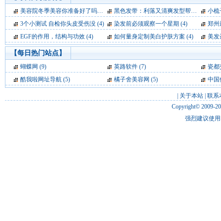
美容院冬季美容你准备好了吗？ (11)
黑色发带：利落又清爽发型帮手 (5)
小梳
3个小测试 自检你头皮受伤没 (4)
染发前必须观察一个星期 (4)
郑州最好
EGF的作用，结构与功效 (4)
如何量身定制美白护肤方案 (4)
美发达
【每日热门站点】
蝴蝶网
(9)
英路软件
(7)
瓷都
酷我啦网址导航
(5)
橘子舍美容网
(5)
中国
|
关于本站
|
联系
Copyright© 2009-2
强烈建议使用 I