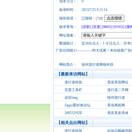
站长ＱＱ：
0
收录时间：
2013/7/25 9:15:14
报告错误：
已报错：(
7
)次
收录查询：
[谷歌]
[百度]
[8603]
[SOSO]
[搜
网址搜索：
数据统计：
近30分点入：1 今日点入：26 昨
广告位招租11-------------特大优惠！本
网站简介：
徐州逆行道网络科技
【最新来访网站】
·
逆行道科技
·
美发美容网址
·
百度工具栏
·
逆行道二手网
·
必应bing
·
徐州逆行道
·
Zippo爱好者论坛
·
美业商机网
·
200532汽车
·
美容美发美体
【相关点出网站】
·
逆行道科技
·
化妆品购物导航