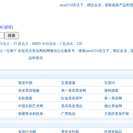
mrmf114关注下，绑定会员，获取最新产品和
狗]
[必应]
日点入：55 总点入：84005 今日点出：2 总点出：528
站链接广告位一元每个 欢迎关注美业商机网微信公众服务号，搜索mrmf114关注下，绑定会员
品和资讯
·
视觉中国
·
百度搜索
·
百度Hi
·
美发美容视频
·
第一美容美发网
·
搜狗搜索
·
谷歌搜索
·
红妆美容美甲
·
第一美容网
·
中国京剧艺术网
·
美容美发用品
·
烟台美妆网
·
新疆寒冰刺纹身
·
广西电信
·
王国庆美发护肤
·
美容行业网
·
爱意女性网
·
环球发制品