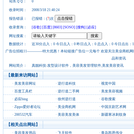
站长ＱＱ：
0
收录时间：
2008/3/18 21:40:24
报告错误：
已报错：(
7
)次
收录查询：
[谷歌]
[百度]
[8603]
[SOSO]
[搜狗]
[必应]
网址搜索：
数据统计：
近30分点入：0 今日点入：0 昨日点入：0 总点入：0 今日点出：1
广告位招租11-------------特大优惠！本站链接广告位一元每个 欢迎关注美业
品和资讯
网站简介：
真靓科技-发型设计软件，美容美发管理软件,美发美容资讯
【最新来访网站】
·
美发美容网址
·
逆行道科技
·
视觉中国
·
百度工具栏
·
逆行道二手网
·
美发美容视频
·
必应bing
·
徐州逆行道
·
谷歌搜索
·
Zippo爱好者论坛
·
美业商机网
·
中国京剧艺术网
·
200532汽车
·
美容美发美体
·
新疆寒冰刺纹身
【相关点出网站】
·
美容美发用品
·
飞天软件
·
青岛凯恩伟业