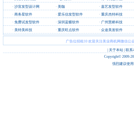
·
沙宣发型设计网
·
美咖
·
嘉艺发型软件
·
商务星软件
·
爱乐信发型软件
·
重庆杰特科技
·
免费试发型软件
·
深圳蓝蝶软件
·
广州慧桥科技
·
美特美科技
·
重庆旺点软件
·
众途美发软件
广告位招租10 欢迎关注美业商机网微信公众
|
关于本站
|
联系
Copyright© 2009-2
强烈建议使用 I