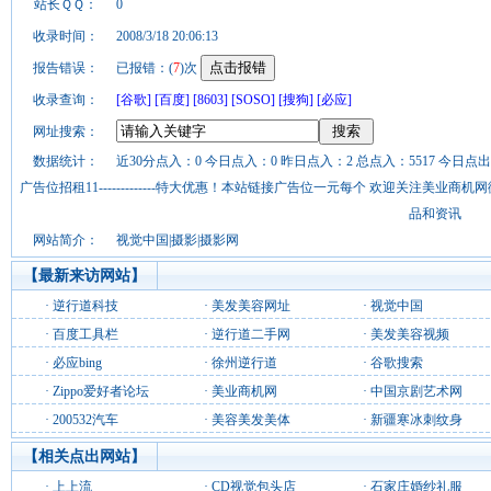
站长ＱＱ：
0
收录时间：
2008/3/18 20:06:13
报告错误：
已报错：(
7
)次
收录查询：
[谷歌]
[百度]
[8603]
[SOSO]
[搜狗]
[必应]
网址搜索：
数据统计：
近30分点入：0 今日点入：0 昨日点入：2 总点入：5517 今日点出
广告位招租11-------------特大优惠！本站链接广告位一元每个 欢迎关注美业
品和资讯
网站简介：
视觉中国|摄影|摄影网
【最新来访网站】
·
逆行道科技
·
美发美容网址
·
视觉中国
·
百度工具栏
·
逆行道二手网
·
美发美容视频
·
必应bing
·
徐州逆行道
·
谷歌搜索
·
Zippo爱好者论坛
·
美业商机网
·
中国京剧艺术网
·
200532汽车
·
美容美发美体
·
新疆寒冰刺纹身
【相关点出网站】
·
上上流
·
CD视觉包头店
·
石家庄婚纱礼服