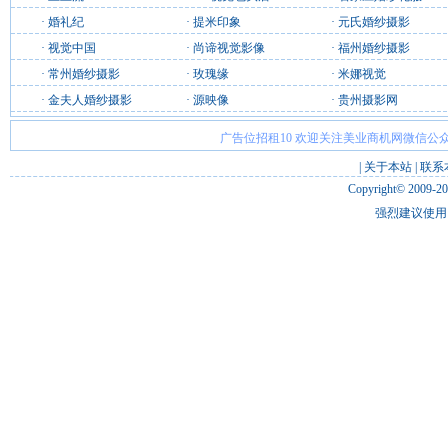
·
婚礼纪
·
提米印象
·
元氏婚纱摄影
·
视觉中国
·
尚谛视觉影像
·
福州婚纱摄影
·
常州婚纱摄影
·
玫瑰缘
·
米娜视觉
·
金夫人婚纱摄影
·
源映像
·
贵州摄影网
广告位招租10 欢迎关注美业商机网微信公众
|
关于本站
|
联系
Copyright© 2009-2
强烈建议使用 I