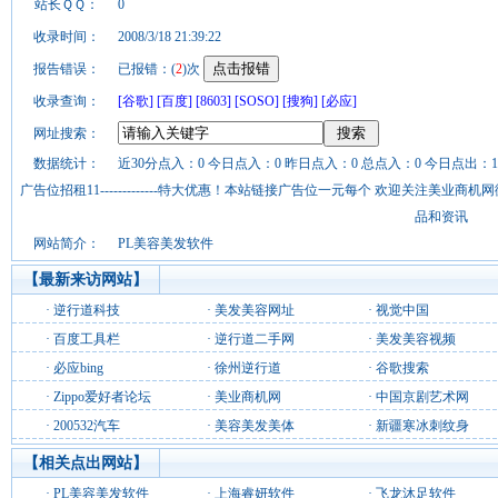
站长ＱＱ：
0
收录时间：
2008/3/18 21:39:22
报告错误：
已报错：(
2
)次
收录查询：
[谷歌]
[百度]
[8603]
[SOSO]
[搜狗]
[必应]
网址搜索：
数据统计：
近30分点入：0 今日点入：0 昨日点入：0 总点入：0 今日点出：1
广告位招租11-------------特大优惠！本站链接广告位一元每个 欢迎关注美业
品和资讯
网站简介：
PL美容美发软件
【最新来访网站】
·
逆行道科技
·
美发美容网址
·
视觉中国
·
百度工具栏
·
逆行道二手网
·
美发美容视频
·
必应bing
·
徐州逆行道
·
谷歌搜索
·
Zippo爱好者论坛
·
美业商机网
·
中国京剧艺术网
·
200532汽车
·
美容美发美体
·
新疆寒冰刺纹身
【相关点出网站】
·
PL美容美发软件
·
上海睿妍软件
·
飞龙沐足软件