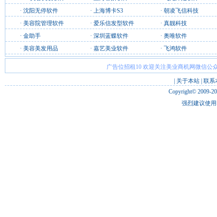
·
沈阳无停软件
·
上海博卡S3
·
朝凌飞信科技
·
美容院管理软件
·
爱乐信发型软件
·
真靓科技
·
金助手
·
深圳蓝蝶软件
·
奥唯软件
·
美容美发用品
·
嘉艺美业软件
·
飞鸿软件
广告位招租10 欢迎关注美业商机网微信公众
|
关于本站
|
联系
Copyright© 2009-2
强烈建议使用 I