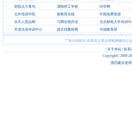
·
邵阳北大青鸟
·
湖南焊工学校
·
问学网
·
北外培训学院
·
新教育在线
·
中国免费资源
·
乐天人思品网
·
习网在线作业
·
北京邮电大学培训中
·
齐进法语培训中心
·
就去找教程网
·
中国教育部
广告位招租10 欢迎关注美业商机网微信公众
|
关于本站
|
联系
Copyright© 2009-2
强烈建议使用 I