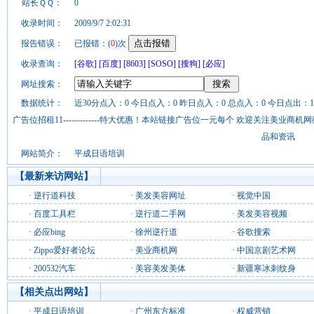
站长ＱＱ：
0
收录时间：
2009/9/7 2:02:31
报告错误：
已报错：(
0
)次
收录查询：
[谷歌]
[百度]
[8603]
[SOSO]
[搜狗]
[必应]
网址搜索：
数据统计：
近30分点入：0 今日点入：0 昨日点入：0 总点入：0 今日点出：1
广告位招租11-------------特大优惠！本站链接广告位一元每个 欢迎关注美业
品和资讯
网站简介：
平成日语培训
【最新来访网站】
·
逆行道科技
·
美发美容网址
·
视觉中国
·
百度工具栏
·
逆行道二手网
·
美发美容视频
·
必应bing
·
徐州逆行道
·
谷歌搜索
·
Zippo爱好者论坛
·
美业商机网
·
中国京剧艺术网
·
200532汽车
·
美容美发美体
·
新疆寒冰刺纹身
【相关点出网站】
·
平成日语培训
·
广州东方标准
·
权威营销