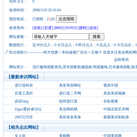
站长ＱＱ：
0
收录时间：
2008/3/18 20:16:04
报告错误：
已报错：(
1
)次
收录查询：
[谷歌]
[百度]
[8603]
[SOSO]
[搜狗]
[必应]
网址搜索：
数据统计：
近30分点入：0 今日点入：0 昨日点入：0 总点入：0 今日点出：1
广告位招租11-------------特大优惠！本站链接广告位一元每个 欢迎关注美业
品和资讯
网站简介：
流行服饰搭配资讯,穿衣搭配权威指南.韩国服饰,日本服饰搭配,欧
【最新来访网站】
·
逆行道科技
·
美发美容网址
·
视觉中国
·
百度工具栏
·
逆行道二手网
·
美发美容视频
·
必应bing
·
徐州逆行道
·
谷歌搜索
·
Zippo爱好者论坛
·
美业商机网
·
中国京剧艺术网
·
200532汽车
·
美容美发美体
·
新疆寒冰刺纹身
【相关点出网站】
·
女人街
·
美丽网
·
中国美容网