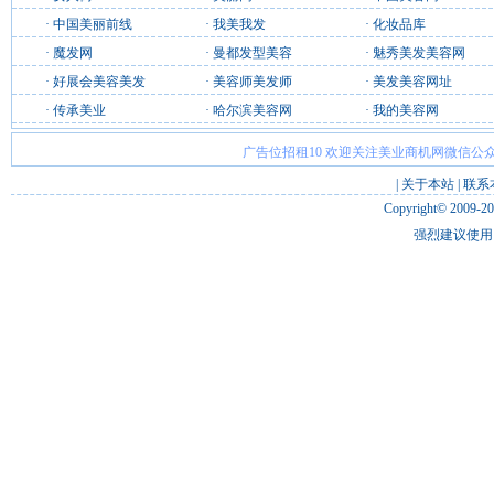
·
中国美丽前线
·
我美我发
·
化妆品库
·
魔发网
·
曼都发型美容
·
魅秀美发美容网
·
好展会美容美发
·
美容师美发师
·
美发美容网址
·
传承美业
·
哈尔滨美容网
·
我的美容网
广告位招租10 欢迎关注美业商机网微信公众
|
关于本站
|
联系
Copyright© 2009-2
强烈建议使用 I