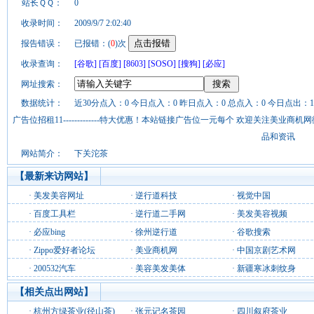
站长ＱＱ：
0
收录时间：
2009/9/7 2:02:40
报告错误：
已报错：(
0
)次
收录查询：
[谷歌]
[百度]
[8603]
[SOSO]
[搜狗]
[必应]
网址搜索：
数据统计：
近30分点入：0 今日点入：0 昨日点入：0 总点入：0 今日点出：1
广告位招租11-------------特大优惠！本站链接广告位一元每个 欢迎关注美业
品和资讯
网站简介：
下关沱茶
【最新来访网站】
·
美发美容网址
·
逆行道科技
·
视觉中国
·
百度工具栏
·
逆行道二手网
·
美发美容视频
·
必应bing
·
徐州逆行道
·
谷歌搜索
·
Zippo爱好者论坛
·
美业商机网
·
中国京剧艺术网
·
200532汽车
·
美容美发美体
·
新疆寒冰刺纹身
【相关点出网站】
·
杭州方绿茶业(径山茶)
·
张元记名茶园
·
四川叙府茶业