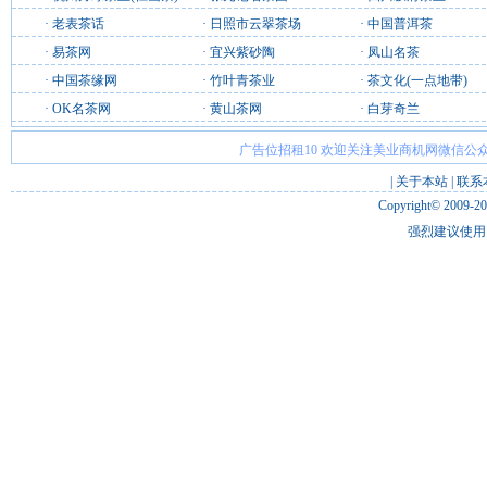
·
老表茶话
·
日照市云翠茶场
·
中国普洱茶
·
易茶网
·
宜兴紫砂陶
·
凤山名茶
·
中国茶缘网
·
竹叶青茶业
·
茶文化(一点地带)
·
OK名茶网
·
黄山茶网
·
白芽奇兰
广告位招租10 欢迎关注美业商机网微信公众
|
关于本站
|
联系
Copyright© 2009-2
强烈建议使用 I