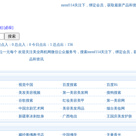
mrmf114关注下，绑定会员，获取最新产品和
狗]
[必应]
日点入：0 总点入：0 今日点出：1 总点出：156
站链接广告位一元每个 欢迎关注美业商机网微信公众服务号，搜索mrmf114关注下，绑定会员
品和资讯
·
视觉中国
·
百度搜索
·
百度Hi
·
美发美容视频
·
第一美容美发网
·
搜狗搜索
·
谷歌搜索
·
红妆美容美甲
·
第一美容网
·
中国京剧艺术网
·
美容美发用品
·
烟台美妆网
·
新疆寒冰刺纹身
·
广西电信
·
王国庆美发护肤
·
藏经阁佛教书店
·
中国佛学
·
无量香光