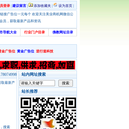
员登录
|
建议留言
|
添加收藏夹
|
设为首页
|
优惠！本站链接广告位一元每个 欢迎关注美业商机网微信公
绑定会员，获取最新产品和资讯
市导航大全
行业门户目录
佛教网址目录
黄金广告位
黄金广告位
逆行道科技
8074998
站内网址搜索
，获取最新产
站长推荐
号，搜索