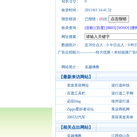
站长ＱＱ：
0
收录时间：
2011/6/1 14:41:32
报告错误：
已报错：(
0
)次
收录查询：
[谷歌]
[百度]
[8603]
[SOSO]
[搜
网址搜索：
数据统计：
近30分点入：0 今日点入：0 昨
广告位招租11-------------特大优惠！本
网站简介：
吴越佛教
【最新来访网站】
·
美发美容网址
·
逆行道科技
·
百度工具栏
·
逆行道二手网
·
必应bing
·
徐州逆行道
·
Zippo爱好者论坛
·
美业商机网
·
200532汽车
·
美容美发美体
【相关点出网站】
·
吴越佛教
·
江西仰山寺