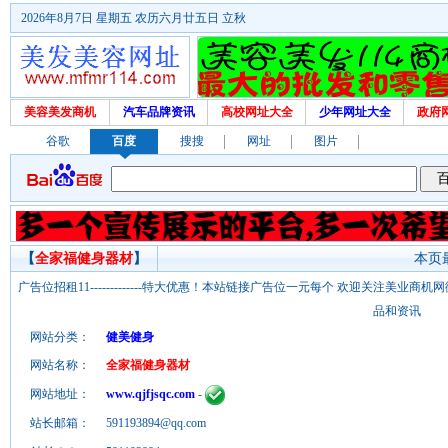
2026年8月7日 星期五 农历六月廿五日 立秋
美容美发商机
汽车品牌资讯
高校网址大全
少年网址大全
政府
谷歌
百度
搜搜
网址
图片
【
全家福健身器材
】
本页最
广告位招租11-------------特大优惠！本站链接广告位一元每个 欢迎关注美业
品和资讯
网站分类：
健美健身
网站名称：
全家福健身器材
网站地址：
www.qjfjsqc.com
-
站长邮箱：
591193894@qq.com