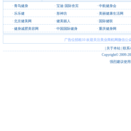
·
青鸟健身
·
宝迪·国际舍宾
·
中航健身会
·
乐乐健
·
形神坊
·
美丽健康生活网
·
北京健美网
·
健美丽人
·
国际健联
·
健身减肥美容网
·
中国国际健身
·
重庆健身网
广告位招租10 欢迎关注美业商机网微信公众
|
关于本站
|
联系
Copyright© 2009-2
强烈建议使用 I