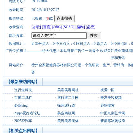
站长ＱＱ：
591193894
收录时间：
2012/6/16 12:27:47
报告错误：
已报错：(
0
)次
收录查询：
[谷歌]
[百度]
[8603]
[SOSO]
[搜狗]
[必应]
网址搜索：
数据统计：
近30分点入：0 今日点入：0 昨日点入：0 总点入：0 今日点出：0
广告位招租11-------------特大优惠！本站链接广告位一元每个 欢迎关注美业
品和资讯
网站简介：
徐州全家福健身器材有限公司是一个集研发、生产、营销为一体
务
【最新来访网站】
·
逆行道科技
·
美发美容网址
·
视觉中国
·
百度工具栏
·
逆行道二手网
·
美发美容视频
·
必应bing
·
徐州逆行道
·
谷歌搜索
·
Zippo爱好者论坛
·
美业商机网
·
中国京剧艺术网
·
200532汽车
·
美容美发美体
·
新疆寒冰刺纹身
【相关点出网站】