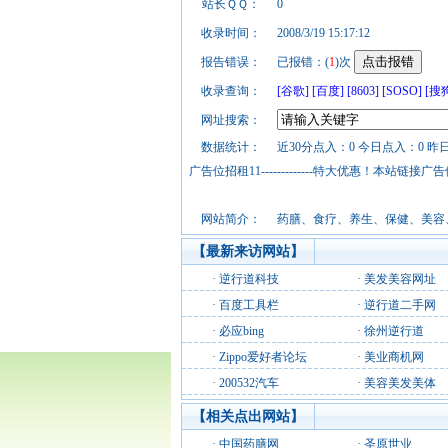
站长ＱＱ：
0
收录时间：
2008/3/19 15:17:12
报告错误：
已报错：(
1
)次
收录查询：
[谷歌]
[百度]
[8603]
[SOSO]
[搜
网址搜索：
数据统计：
近30分点入：0 今日点入：0 昨
广告位招租11-------------特大优惠！本
网站简介：
药膳、食疗、养生、保健、美容
【最新来访网站】
·
逆行道科技
·
美发美容网址
·
百度工具栏
·
逆行道二手网
·
必应bing
·
徐州逆行道
·
Zippo爱好者论坛
·
美业商机网
·
200532汽车
·
美容美发美体
【相关点出网站】
·
中国药膳网
·
圣原世业