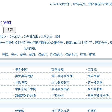
mrmf114关注下，绑定会员，获取最新产品和
狗]
[必应]
日点入：0 总点入：0 今日点出：1 总点出：306
站链接广告位一元每个 欢迎关注美业商机网微信公众服务号，搜索mrmf114关注下，绑定会员
品和资讯
、养颜、美体、健美、健康、保健品、性保健品、保健食品、药菜、野菜
·
视觉中国
·
百度搜索
·
百度Hi
·
美发美容视频
·
第一美容美发网
·
搜狗搜索
·
谷歌搜索
·
红妆美容美甲
·
第一美容网
·
中国京剧艺术网
·
美容美发用品
·
烟台美妆网
·
新疆寒冰刺纹身
·
广西电信
·
王国庆美发护肤
·
伊娜薇
·
今日秀化妆品
·
雅呵雅