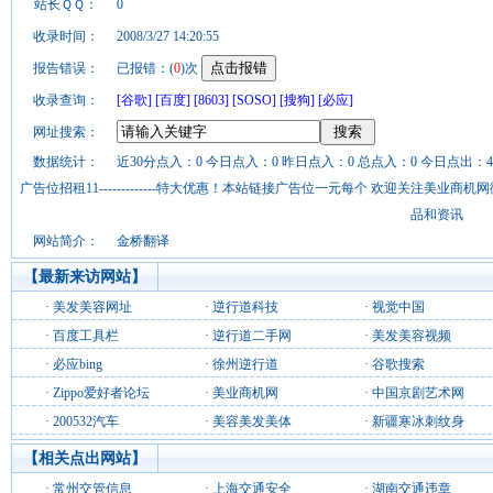
站长ＱＱ：
0
收录时间：
2008/3/27 14:20:55
报告错误：
已报错：(
0
)次
收录查询：
[谷歌]
[百度]
[8603]
[SOSO]
[搜狗]
[必应]
网址搜索：
数据统计：
近30分点入：0 今日点入：0 昨日点入：0 总点入：0 今日点出：4
广告位招租11-------------特大优惠！本站链接广告位一元每个 欢迎关注美业
品和资讯
网站简介：
金桥翻译
【最新来访网站】
·
美发美容网址
·
逆行道科技
·
视觉中国
·
百度工具栏
·
逆行道二手网
·
美发美容视频
·
必应bing
·
徐州逆行道
·
谷歌搜索
·
Zippo爱好者论坛
·
美业商机网
·
中国京剧艺术网
·
200532汽车
·
美容美发美体
·
新疆寒冰刺纹身
【相关点出网站】
·
常州交管信息
·
上海交通安全
·
湖南交通违章