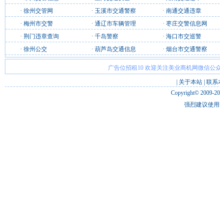
·
徐州交管网
·
玉溪市交通警察
·
南通交通违章
·
梅州市交警
·
通辽市车辆管理
·
枣庄交警信息网
·
荆门违章查询
·
千岛警察
·
海口市交巡警
·
徐州公交
·
葫芦岛交通信息
·
烟台市交通警察
广告位招租10 欢迎关注美业商机网微信公众
|
关于本站
|
联系
Copyright© 2009-2
强烈建议使用 I