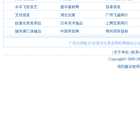
·
永丰飞彩发艺
·
盛丰建材网
·
昌泰假发
·
艾丝假发
·
湖北生隆
·
广州飞越商行
·
奴曼伦美发用品
·
日本东洋逸品
·
上腾贸易商行
·
随州康汇保健品
·
中国养发网
·
尊尚理容器材
广告位招租10 欢迎关注美业商机网微信公众
|
关于本站
|
联系
Copyright© 2009-2
强烈建议使用 I