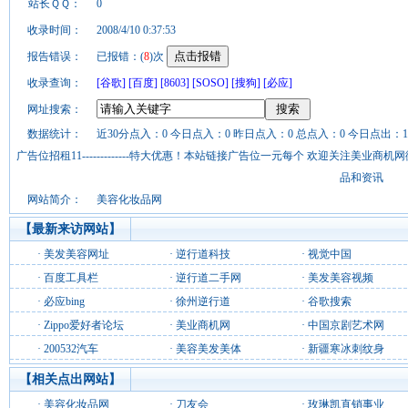
站长ＱＱ：
0
收录时间：
2008/4/10 0:37:53
报告错误：
已报错：(
8
)次
收录查询：
[谷歌]
[百度]
[8603]
[SOSO]
[搜狗]
[必应]
网址搜索：
数据统计：
近30分点入：0 今日点入：0 昨日点入：0 总点入：0 今日点出：1
广告位招租11-------------特大优惠！本站链接广告位一元每个 欢迎关注美业
品和资讯
网站简介：
美容化妆品网
【最新来访网站】
·
美发美容网址
·
逆行道科技
·
视觉中国
·
百度工具栏
·
逆行道二手网
·
美发美容视频
·
必应bing
·
徐州逆行道
·
谷歌搜索
·
Zippo爱好者论坛
·
美业商机网
·
中国京剧艺术网
·
200532汽车
·
美容美发美体
·
新疆寒冰刺纹身
【相关点出网站】
·
美容化妆品网
·
刀友会
·
玫琳凯直销事业