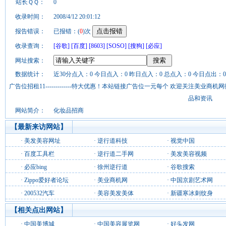
站长ＱＱ：
0
收录时间：
2008/4/12 20:01:12
报告错误：
已报错：(
0
)次
收录查询：
[谷歌]
[百度]
[8603]
[SOSO]
[搜狗]
[必应]
网址搜索：
数据统计：
近30分点入：0 今日点入：0 昨日点入：0 总点入：0 今日点出：0
广告位招租11-------------特大优惠！本站链接广告位一元每个 欢迎关注美业
品和资讯
网站简介：
化妆品招商
【最新来访网站】
·
美发美容网址
·
逆行道科技
·
视觉中国
·
百度工具栏
·
逆行道二手网
·
美发美容视频
·
必应bing
·
徐州逆行道
·
谷歌搜索
·
Zippo爱好者论坛
·
美业商机网
·
中国京剧艺术网
·
200532汽车
·
美容美发美体
·
新疆寒冰刺纹身
【相关点出网站】
·
中国美博城
·
中国美容展览网
·
好头发网