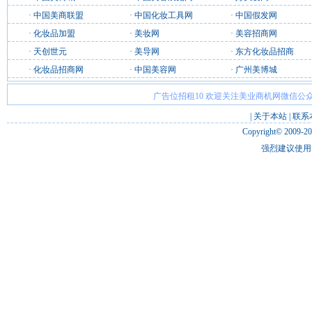
·
中国美商联盟
·
中国化妆工具网
·
中国假发网
·
化妆品加盟
·
美妆网
·
美容招商网
·
天创世元
·
美导网
·
东方化妆品招商
·
化妆品招商网
·
中国美容网
·
广州美博城
广告位招租10 欢迎关注美业商机网微信公众
|
关于本站
|
联系
Copyright© 2009-2
强烈建议使用 I