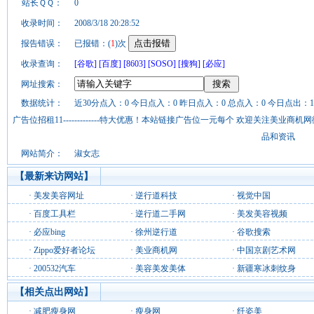
站长ＱＱ：
0
收录时间：
2008/3/18 20:28:52
报告错误：
已报错：(
1
)次
收录查询：
[谷歌]
[百度]
[8603]
[SOSO]
[搜狗]
[必应]
网址搜索：
数据统计：
近30分点入：0 今日点入：0 昨日点入：0 总点入：0 今日点出：1
广告位招租11-------------特大优惠！本站链接广告位一元每个 欢迎关注美业
品和资讯
网站简介：
淑女志
【最新来访网站】
·
美发美容网址
·
逆行道科技
·
视觉中国
·
百度工具栏
·
逆行道二手网
·
美发美容视频
·
必应bing
·
徐州逆行道
·
谷歌搜索
·
Zippo爱好者论坛
·
美业商机网
·
中国京剧艺术网
·
200532汽车
·
美容美发美体
·
新疆寒冰刺纹身
【相关点出网站】
·
减肥瘦身网
·
瘦身网
·
纤姿美