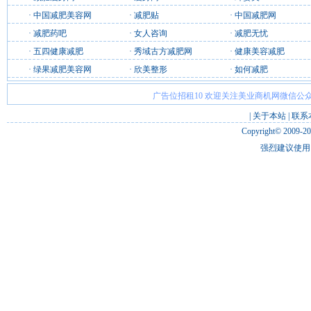
·
中国减肥美容网
·
减肥贴
·
中国减肥网
·
减肥药吧
·
女人咨询
·
减肥无忧
·
五四健康减肥
·
秀域古方减肥网
·
健康美容减肥
·
绿果减肥美容网
·
欣美整形
·
如何减肥
广告位招租10 欢迎关注美业商机网微信公众
|
关于本站
|
联系
Copyright© 2009-2
强烈建议使用 I