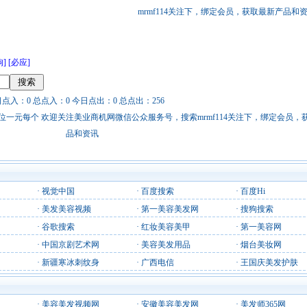
mrmf114关注下，绑定会员，获取最新产品和
狗]
[必应]
日点入：0 总点入：0 今日点出：0 总点出：256
站链接广告位一元每个 欢迎关注美业商机网微信公众服务号，搜索mrmf114关注下，绑定会员
品和资讯
·
视觉中国
·
百度搜索
·
百度Hi
·
美发美容视频
·
第一美容美发网
·
搜狗搜索
·
谷歌搜索
·
红妆美容美甲
·
第一美容网
·
中国京剧艺术网
·
美容美发用品
·
烟台美妆网
·
新疆寒冰刺纹身
·
广西电信
·
王国庆美发护肤
·
美容美发视频网
·
安徽美容美发网
·
美发师365网