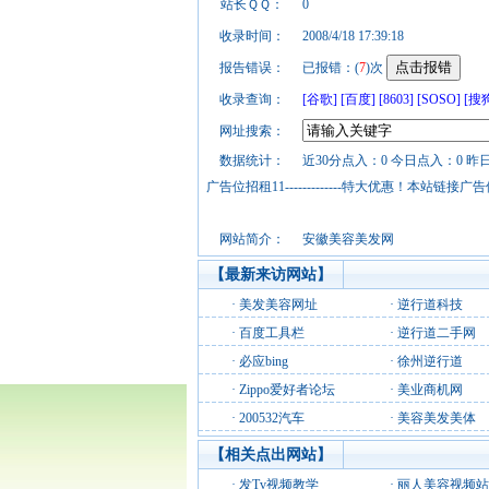
站长ＱＱ：
0
收录时间：
2008/4/18 17:39:18
报告错误：
已报错：(
7
)次
收录查询：
[谷歌]
[百度]
[8603]
[SOSO]
[搜
网址搜索：
数据统计：
近30分点入：0 今日点入：0 昨
广告位招租11-------------特大优惠！本
网站简介：
安徽美容美发网
【最新来访网站】
·
美发美容网址
·
逆行道科技
·
百度工具栏
·
逆行道二手网
·
必应bing
·
徐州逆行道
·
Zippo爱好者论坛
·
美业商机网
·
200532汽车
·
美容美发美体
【相关点出网站】
·
发Tv视频教学
·
丽人美容视频站