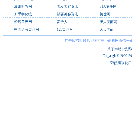
·
温州时尚网
·
美发美容资讯
·
SPA养生网
·
新手学化妆
·
就要美容资讯
·
美优网
·
爱靓美容网
·
爱伊人
·
伊人美丽网
·
中国药妆美容网
·
123美容网
·
天天美丽吧
广告位招租10 欢迎关注美业商机网微信公众
|
关于本站
|
联系
Copyright© 2009-2
强烈建议使用 I