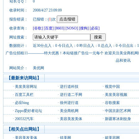
站长ＱＱ：
0
收录时间：
2008/4/27 23:09:09
报告错误：
已报错：(
1
)次
收录查询：
[谷歌]
[百度]
[8603]
[SOSO]
[搜狗]
[必应]
网址搜索：
数据统计：
近30分点入：0 今日点入：0 昨日点入：0 总点入：0 今日点出：1
广告位招租11-------------特大优惠！本站链接广告位一元每个 欢迎关注美业
品和资讯
网站简介：
美优网
【最新来访网站】
·
美发美容网址
·
逆行道科技
·
视觉中国
·
百度工具栏
·
逆行道二手网
·
美发美容视频
·
必应bing
·
徐州逆行道
·
谷歌搜索
·
Zippo爱好者论坛
·
美业商机网
·
中国京剧艺术网
·
200532汽车
·
美容美发美体
·
新疆寒冰刺纹身
【相关点出网站】
·
美容美发美体
·
炫美网
·
妮美容网