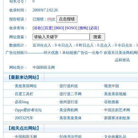
站长ＱＱ：
0
收录时间：
2009/9/7 2:02:26
报告错误：
已报错：(
0
)次
收录查询：
[谷歌]
[百度]
[8603]
[SOSO]
[搜狗]
[必应]
网址搜索：
数据统计：
近30分点入：0 今日点入：0 昨日点入：0 总点入：0 今日点出：1
广告位招租11-------------特大优惠！本站链接广告位一元每个 欢迎关注美业
品和资讯
网站简介：
中国和田玉网
【最新来访网站】
·
美发美容网址
·
逆行道科技
·
视觉中国
·
百度工具栏
·
逆行道二手网
·
美发美容视频
·
必应bing
·
徐州逆行道
·
谷歌搜索
·
Zippo爱好者论坛
·
美业商机网
·
中国京剧艺术网
·
200532汽车
·
美容美发美体
·
新疆寒冰刺纹身
【相关点出网站】
·
中国和田玉网
·
彭伟书法空间
·
文化收藏礼品