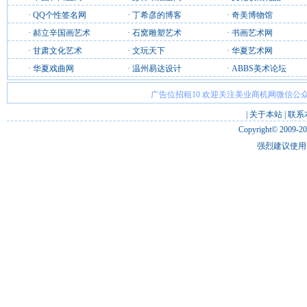
·
QQ个性签名网
·
丁希彦的博客
·
奇美博物馆
·
郝立辛国画艺术
·
石窝雕塑艺术
·
书画艺术网
·
甘肃文化艺术
·
文玩天下
·
华夏艺术网
·
华夏戏曲网
·
温州易达设计
·
ABBS美术论坛
广告位招租10 欢迎关注美业商机网微信公众
|
关于本站
|
联系
Copyright© 2009-2
强烈建议使用 I