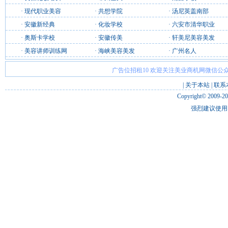
·
现代职业美容
·
共想学院
·
汤尼英盖南部
·
安徽新经典
·
化妆学校
·
六安市清华职业
·
奥斯卡学校
·
安徽传美
·
轩美尼美容美发
·
美容讲师训练网
·
海峡美容美发
·
广州名人
广告位招租10 欢迎关注美业商机网微信公众
|
关于本站
|
联系
Copyright© 2009-2
强烈建议使用 I