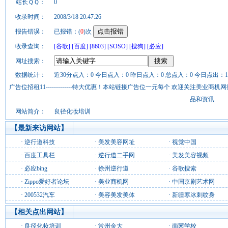
站长ＱＱ：
0
收录时间：
2008/3/18 20:47:26
报告错误：
已报错：(
0
)次
收录查询：
[谷歌]
[百度]
[8603]
[SOSO]
[搜狗]
[必应]
网址搜索：
数据统计：
近30分点入：0 今日点入：0 昨日点入：0 总点入：0 今日点出：1
广告位招租11-------------特大优惠！本站链接广告位一元每个 欢迎关注美业
品和资讯
网站简介：
良径化妆培训
【最新来访网站】
·
逆行道科技
·
美发美容网址
·
视觉中国
·
百度工具栏
·
逆行道二手网
·
美发美容视频
·
必应bing
·
徐州逆行道
·
谷歌搜索
·
Zippo爱好者论坛
·
美业商机网
·
中国京剧艺术网
·
200532汽车
·
美容美发美体
·
新疆寒冰刺纹身
【相关点出网站】
·
良径化妆培训
·
常州金大
·
南茜学校