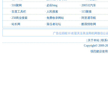
·
516聚网
·
必应bing
·
200532汽车
·
百度工具栏
·
人民搜索
·
115聚搜
·
258商业搜索
·
免费收录网站
·
阿里通导航
·
站长网
·
落伍者论坛
·
酷我情歌网
广告位招租10 欢迎关注美业商机网微信公众
|
关于本站
|
联系
Copyright© 2009-2
强烈建议使用 I