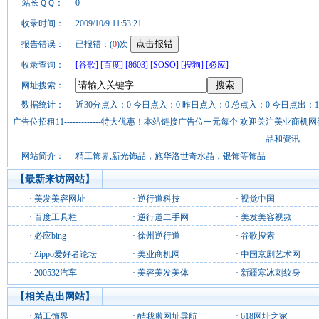
站长ＱＱ：
0
收录时间：
2009/10/9 11:53:21
报告错误：
已报错：(
0
)次
收录查询：
[谷歌]
[百度]
[8603]
[SOSO]
[搜狗]
[必应]
网址搜索：
数据统计：
近30分点入：0 今日点入：0 昨日点入：0 总点入：0 今日点出：1
广告位招租11-------------特大优惠！本站链接广告位一元每个 欢迎关注美业
品和资讯
网站简介：
精工饰界,新光饰品，施华洛世奇水晶，银饰等饰品
【最新来访网站】
·
美发美容网址
·
逆行道科技
·
视觉中国
·
百度工具栏
·
逆行道二手网
·
美发美容视频
·
必应bing
·
徐州逆行道
·
谷歌搜索
·
Zippo爱好者论坛
·
美业商机网
·
中国京剧艺术网
·
200532汽车
·
美容美发美体
·
新疆寒冰刺纹身
【相关点出网站】
·
精工饰界
·
酷我啦网址导航
·
618网址之家