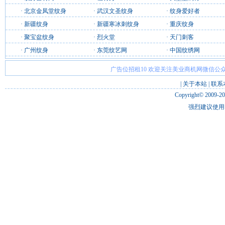
·
北京金凤堂纹身
·
武汉文圣纹身
·
纹身爱好者
·
新疆纹身
·
新疆寒冰刺纹身
·
重庆纹身
·
聚宝盆纹身
·
烈火堂
·
天门刺客
·
广州纹身
·
东莞纹艺网
·
中国纹绣网
广告位招租10 欢迎关注美业商机网微信公众
|
关于本站
|
联系
Copyright© 2009-2
强烈建议使用 I