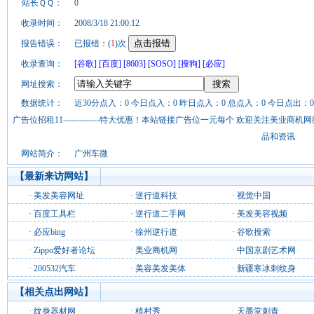
站长ＱＱ：
0
收录时间：
2008/3/18 21:00:12
报告错误：
已报错：(
1
)次
收录查询：
[谷歌]
[百度]
[8603]
[SOSO]
[搜狗]
[必应]
网址搜索：
数据统计：
近30分点入：0 今日点入：0 昨日点入：0 总点入：0 今日点出：0
广告位招租11-------------特大优惠！本站链接广告位一元每个 欢迎关注美业
品和资讯
网站简介：
广州车微
【最新来访网站】
·
美发美容网址
·
逆行道科技
·
视觉中国
·
百度工具栏
·
逆行道二手网
·
美发美容视频
·
必应bing
·
徐州逆行道
·
谷歌搜索
·
Zippo爱好者论坛
·
美业商机网
·
中国京剧艺术网
·
200532汽车
·
美容美发美体
·
新疆寒冰刺纹身
【相关点出网站】
·
纹身器材网
·
植村秀
·
天墨堂刺青