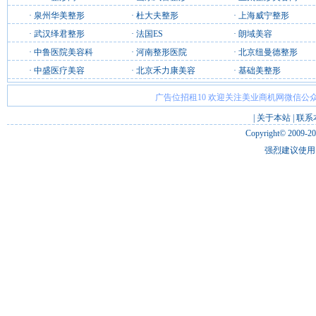
·
泉州华美整形
·
杜大夫整形
·
上海威宁整形
·
武汉绎君整形
·
法国ES
·
朗域美容
·
中鲁医院美容科
·
河南整形医院
·
北京纽曼德整形
·
中盛医疗美容
·
北京禾力康美容
·
基础美整形
广告位招租10 欢迎关注美业商机网微信公众
|
关于本站
|
联系
Copyright© 2009-2
强烈建议使用 I