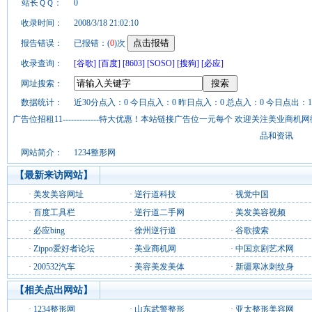
站长ＱＱ：
0
收录时间：
2008/3/18 21:02:10
报告错误：
已报错：(
0
)次
收录查询：
[谷歌]
[百度]
[8603]
[SOSO]
[搜狗]
[必应]
网址搜索：
数据统计：
近30分点入：0 今日点入：0 昨日点入：0 总点入：0 今日点出：1
广告位招租11-------------特大优惠！本站链接广告位一元每个 欢迎关注美业
品和资讯
网站简介：
1234整形网
【最新来访网站】
·
美发美容网址
·
逆行道科技
·
视觉中国
·
百度工具栏
·
逆行道二手网
·
美发美容视频
·
必应bing
·
徐州逆行道
·
谷歌搜索
·
Zippo爱好者论坛
·
美业商机网
·
中国京剧艺术网
·
200532汽车
·
美容美发美体
·
新疆寒冰刺纹身
【相关点出网站】
·
1234整形网
·
山东武警整形
·
亚太整形美容网