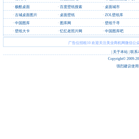
·
极酷桌面
·
百度壁纸搜索
·
桌面城市
·
古城桌面图片
·
桌面壁纸
·
ZOL壁纸库
·
中国图库
·
图库网
·
壁纸千寻
·
壁纸大卡
·
忆忆老照片网
·
中国图库吧
广告位招租10 欢迎关注美业商机网微信公众
|
关于本站
|
联系
Copyright© 2009-2
强烈建议使用 I