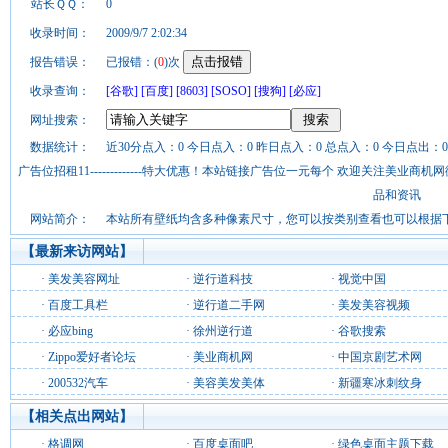
站长ＱＱ：
0
收录时间：
2009/9/7 2:02:34
报告错误：
已报错：(
0
)次
收录查询：
[谷歌]
[百度]
[8603]
[SOSO]
[搜狗]
[必应]
网址搜索：
数据统计：
近30分点入：0 今日点入：0 昨日点入：0 总点入：0 今日点出：0
广告位招租11-------------特大优惠！本站链接广告位一元每个 欢迎关注美业
品和资讯
网站简介：
本站所有壁纸均含多种像素尺寸，您可以按类别查看也可以根据
【最新来访网站】
·
美发美容网址
·
逆行道科技
·
视觉中国
·
百度工具栏
·
逆行道二手网
·
美发美容视频
·
必应bing
·
徐州逆行道
·
谷歌搜索
·
Zippo爱好者论坛
·
美业商机网
·
中国京剧艺术网
·
200532汽车
·
美容美发美体
·
新疆寒冰刺纹身
【相关点出网站】
·
格调网
·
百度桌面吧
·
绿色桌面主题下载