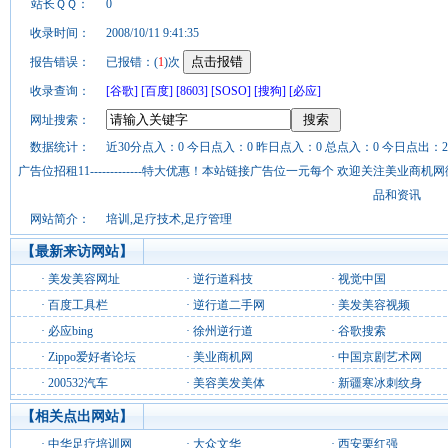
站长ＱＱ：
0
收录时间：
2008/10/11 9:41:35
报告错误：
已报错：(
1
)次
收录查询：
[谷歌]
[百度]
[8603]
[SOSO]
[搜狗]
[必应]
网址搜索：
数据统计：
近30分点入：0 今日点入：0 昨日点入：0 总点入：0 今日点出：2
广告位招租11-------------特大优惠！本站链接广告位一元每个 欢迎关注美业
品和资讯
网站简介：
培训,足疗技术,足疗管理
【最新来访网站】
·
美发美容网址
·
逆行道科技
·
视觉中国
·
百度工具栏
·
逆行道二手网
·
美发美容视频
·
必应bing
·
徐州逆行道
·
谷歌搜索
·
Zippo爱好者论坛
·
美业商机网
·
中国京剧艺术网
·
200532汽车
·
美容美发美体
·
新疆寒冰刺纹身
【相关点出网站】
·
中华足疗培训网
·
大众文华
·
西安栗红强