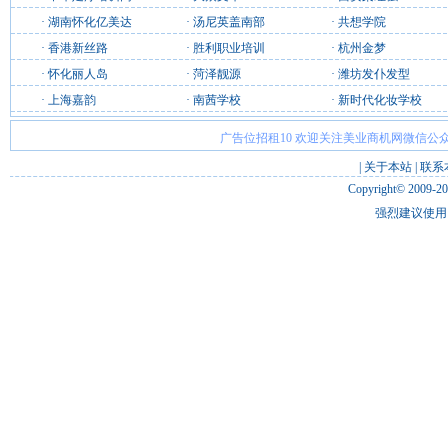
·
湖南怀化亿美达
·
汤尼英盖南部
·
共想学院
·
香港新丝路
·
胜利职业培训
·
杭州金梦
·
怀化丽人岛
·
菏泽靓源
·
潍坊发仆发型
·
上海嘉韵
·
南茜学校
·
新时代化妆学校
广告位招租10 欢迎关注美业商机网微信公众
|
关于本站
|
联系
Copyright© 2009-2
强烈建议使用 I