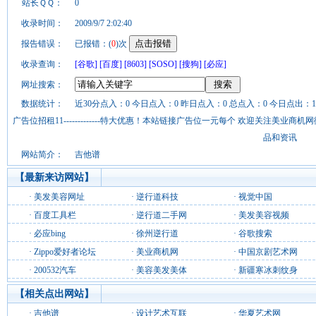
站长ＱＱ：
0
收录时间：
2009/9/7 2:02:40
报告错误：
已报错：(
0
)次
收录查询：
[谷歌]
[百度]
[8603]
[SOSO]
[搜狗]
[必应]
网址搜索：
数据统计：
近30分点入：0 今日点入：0 昨日点入：0 总点入：0 今日点出：1
广告位招租11-------------特大优惠！本站链接广告位一元每个 欢迎关注美业
品和资讯
网站简介：
吉他谱
【最新来访网站】
·
美发美容网址
·
逆行道科技
·
视觉中国
·
百度工具栏
·
逆行道二手网
·
美发美容视频
·
必应bing
·
徐州逆行道
·
谷歌搜索
·
Zippo爱好者论坛
·
美业商机网
·
中国京剧艺术网
·
200532汽车
·
美容美发美体
·
新疆寒冰刺纹身
【相关点出网站】
·
吉他谱
·
设计艺术互联
·
华夏艺术网