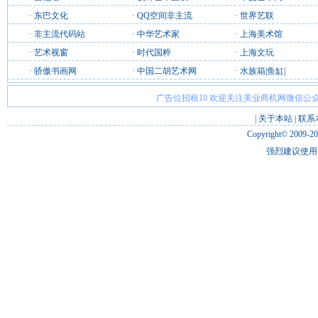
·
东巴文化
·
QQ空间非主流
·
世界艺联
·
非主流代码站
·
中华艺术家
·
上海美术馆
·
艺术视窗
·
时代国粹
·
上海文玩
·
骄傲书画网
·
中国二胡艺术网
·
水族箱|鱼缸|
广告位招租10 欢迎关注美业商机网微信公众
|
关于本站
|
联系
Copyright© 2009-2
强烈建议使用 I