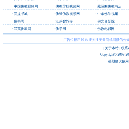
·
中国佛教视频网
·
佛教导航视频网
·
藏经阁佛教书店
·
菩提书城
·
佛缘佛教视频网
·
中华佛学视频
·
佛书网
·
江苏弥陀寺
·
佛光音影院
·
武夷佛教网
·
佛学网
·
佛教电影网
广告位招租10 欢迎关注美业商机网微信公众
|
关于本站
|
联系
Copyright© 2009-2
强烈建议使用 I