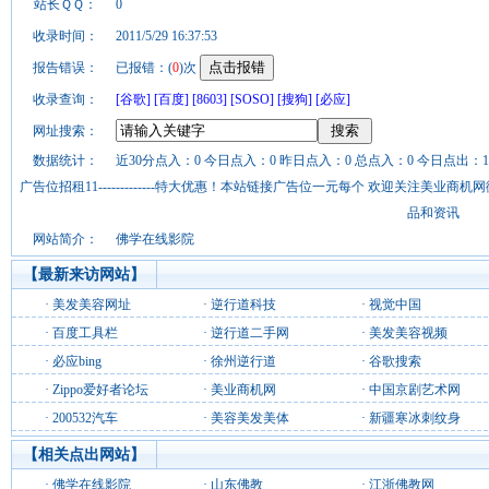
站长ＱＱ：
0
收录时间：
2011/5/29 16:37:53
报告错误：
已报错：(
0
)次
收录查询：
[谷歌]
[百度]
[8603]
[SOSO]
[搜狗]
[必应]
网址搜索：
数据统计：
近30分点入：0 今日点入：0 昨日点入：0 总点入：0 今日点出：1
广告位招租11-------------特大优惠！本站链接广告位一元每个 欢迎关注美业
品和资讯
网站简介：
佛学在线影院
【最新来访网站】
·
美发美容网址
·
逆行道科技
·
视觉中国
·
百度工具栏
·
逆行道二手网
·
美发美容视频
·
必应bing
·
徐州逆行道
·
谷歌搜索
·
Zippo爱好者论坛
·
美业商机网
·
中国京剧艺术网
·
200532汽车
·
美容美发美体
·
新疆寒冰刺纹身
【相关点出网站】
·
佛学在线影院
·
山东佛教
·
江浙佛教网