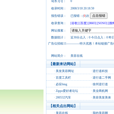
站长ＱＱ：
0
收录时间：
2008/3/18 20:18:59
报告错误：
已报错：(
0
)次
收录查询：
[谷歌]
[百度]
[8603]
[SOSO]
[搜
网址搜索：
数据统计：
近30分点入：0 今日点入：0 昨
广告位招租11-------------特大优惠！本
网站简介：
美容在线
【最新来访网站】
·
美发美容网址
·
逆行道科技
·
百度工具栏
·
逆行道二手网
·
必应bing
·
徐州逆行道
·
Zippo爱好者论坛
·
美业商机网
·
200532汽车
·
美容美发美体
【相关点出网站】
·
美容在线
·
我的美容网