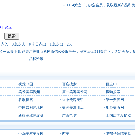
mrmf114关注下，绑定会员，获取最新产品和
狗]
[必应]
日点入：0 总点入：0 今日点出：1 总点出：253
站链接广告位一元每个 欢迎关注美业商机网微信公众服务号，搜索mrmf114关注下，绑定会员
品和资讯
·
视觉中国
·
百度搜索
·
百度Hi
·
美发美容视频
·
第一美容美发网
·
搜狗搜索
·
谷歌搜索
·
红妆美容美甲
·
第一美容网
·
中国京剧艺术网
·
美容美发用品
·
烟台美妆网
·
新疆寒冰刺纹身
·
广西电信
·
王国庆美发护肤
·
中华美容美发网
·
西美
·
眼部护理睛美堂