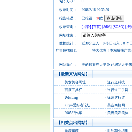
站长ＱＱ：
0
收录时间：
2008/3/18 20:35:50
报告错误：
已报错：(
0
)次
收录查询：
[谷歌]
[百度]
[8603]
[SOSO]
[搜
网址搜索：
数据统计：
近30分点入：0 今日点入：0 昨
广告位招租11-------------特大优惠！本
网站简介：
美的摇篮在天姿 欢迎您到天姿来---
【最新来访网站】
·
美发美容网址
·
逆行道科技
·
百度工具栏
·
逆行道二手网
·
必应bing
·
徐州逆行道
·
Zippo爱好者论坛
·
美业商机网
·
200532汽车
·
美容美发美体
【相关点出网站】
·
重庆超颜
·
胜利职业培训