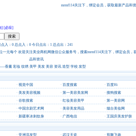
mrmf114关注下，绑定会员，获取最新产品和
狗]
[必应]
日点入：0 总点入：0 今日点出：1 总点出：241
站链接广告位一元每个 欢迎关注美业商机网微信公众服务号，搜索mrmf114关注下，绑定会员
品和资讯
-香薰 彩妆 纹绣 美甲 美发 美容 资讯 造型 学校 发型
·
视觉中国
·
百度搜索
·
百度Hi
·
美发美容视频
·
第一美容美发网
·
搜狗搜索
·
谷歌搜索
·
红妆美容美甲
·
第一美容网
·
中国京剧艺术网
·
美容美发用品
·
烟台美妆网
·
新疆寒冰刺纹身
·
广西电信
·
王国庆美发护肤
·
亚洲流发型
·
武汉天姿
·
剪舞飞扬